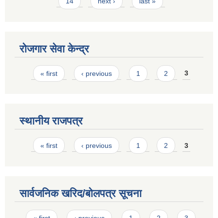
14
next ›
last »
रोजगार सेवा केन्द्र
Pages
« first
‹ previous
1
2
3
स्थानीय राजपत्र
Pages
« first
‹ previous
1
2
3
सार्वजनिक खरिद/बोलपत्र सूचना
Pages
« first
‹ previous
1
2
3