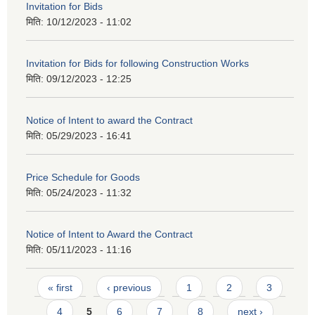
Invitation for Bids
मिति:
10/12/2023 - 11:02
Invitation for Bids for following Construction Works
मिति:
09/12/2023 - 12:25
Notice of Intent to award the Contract
मिति:
05/29/2023 - 16:41
Price Schedule for Goods
मिति:
05/24/2023 - 11:32
Notice of Intent to Award the Contract
मिति:
05/11/2023 - 11:16
Pages
« first
‹ previous
1
2
3
4
5
6
7
8
next ›