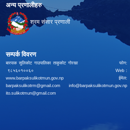
अन्य प्रणालीहरु
श्रम संसार प्रणाली
सम्पर्क विवरण
बारपाक सुलिकोट गाउपालिका ताकुकोट गोरखा फोन:
९८५६०१००६० Web :
www.barpaksulikotmun.gov.np
ईमेल:
barpaksulikotrm@gmail.com
info@barpaksulikotmun.gov.np
ito.sulikotmun@gmail.com