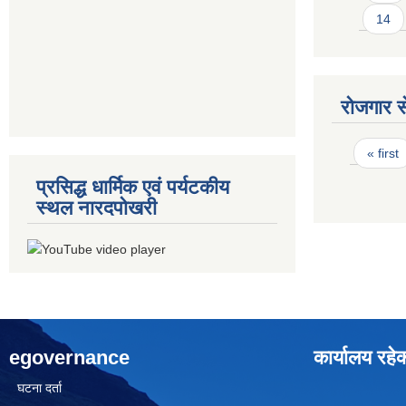
14
रोजगार से
Pages
« first
प्रसिद्ध धार्मिक एवं पर्यटकीय
स्थल नारदपोखरी
egovernance
कार्यालय रहे
घटना दर्ता