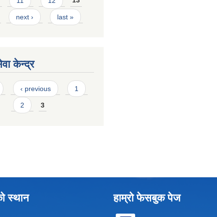
11
12
13
next ›
last »
वा केन्द्र
‹ previous
1
2
3
को स्थान
हाम्रो फेसबुक पेज