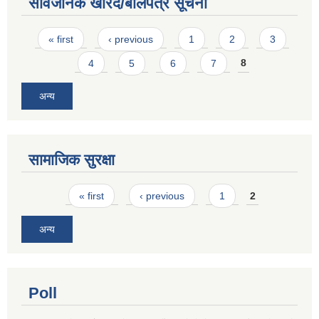
सार्वजनिक खरिद/बोलपत्र सूचना
Pages
« first
‹ previous
1
2
3
4
5
6
7
8
अन्य
सामाजिक सुरक्षा
Pages
« first
‹ previous
1
2
अन्य
Poll