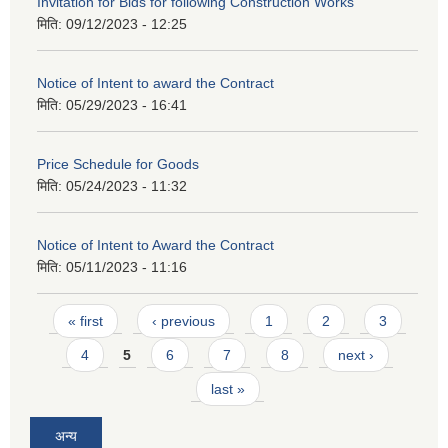
Invitation for Bids for following Construction Works
मिति:
09/12/2023 - 12:25
Notice of Intent to award the Contract
मिति:
05/29/2023 - 16:41
Price Schedule for Goods
मिति:
05/24/2023 - 11:32
Notice of Intent to Award the Contract
मिति:
05/11/2023 - 11:16
Pages
« first
‹ previous
1
2
3
4
5
6
7
8
next ›
last »
अन्य