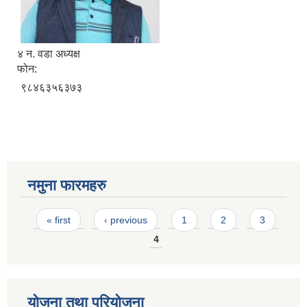
४ न. वडा अध्यक्ष
फोन:
९८४६३५६३७३
नमुना फारमहरु
Pages
« first
‹ previous
1
2
3
4
योजना तथा परियोजना