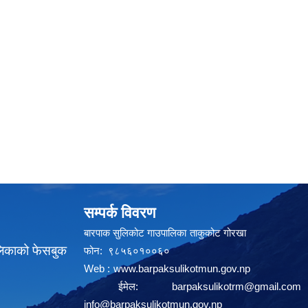
सम्पर्क विवरण
बारपाक सुलिकोट गाउपालिका ताकुकोट गोरखा
लिकाको फेसबुक
फोन: ९८५६०१००६०
Web :
www.barpaksulikotmun.gov.np
ईमेल:
barpaksulikotrm@gmail.com
info@barpaksulikotmun.gov.np