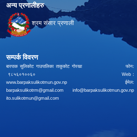
अन्य प्रणालीहरु
श्रम संसार प्रणाली
सम्पर्क विवरण
बारपाक सुलिकोट गाउपालिका ताकुकोट गोरखा फोन:
९८५६०१००६० Web :
www.barpaksulikotmun.gov.np
ईमेल:
barpaksulikotrm@gmail.com
info@barpaksulikotmun.gov.np
ito.sulikotmun@gmail.com