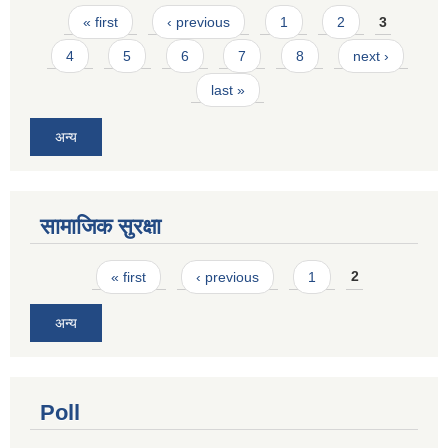
Pages
« first
‹ previous
1
2
3
4
5
6
7
8
next ›
last »
अन्य
सामाजिक सुरक्षा
Pages
« first
‹ previous
1
2
अन्य
Poll