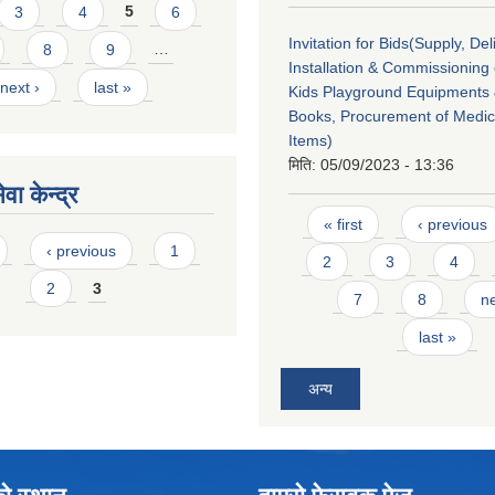
3
4
5
6
Invitation for Bids(Supply, Del
8
9
…
Installation & Commissioning 
next ›
last »
Kids Playground Equipments 
Books, Procurement of Medica
Items)
मिति:
05/09/2023 - 13:36
वा केन्द्र
Pages
« first
‹ previous
‹ previous
1
2
3
4
2
3
7
8
ne
last »
अन्य