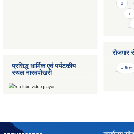
2
7
रोजगार से
प्रसिद्ध धार्मिक एवं पर्यटकीय
Pages
« first
स्थल नारदपोखरी