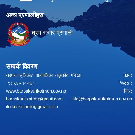
अन्य प्रणालीहरु
श्रम संसार प्रणाली
सम्पर्क विवरण
बारपाक सुलिकोट गाउपालिका ताकुकोट गोरखा फोन:
९८५६०१००६० Web :
www.barpaksulikotmun.gov.np
ईमेल:
barpaksulikotrm@gmail.com
info@barpaksulikotmun.gov.np
ito.sulikotmun@gmail.com