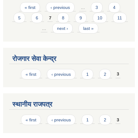
Pages
« first
‹ previous
…
3
4
5
6
7
8
9
10
11
…
next ›
last »
रोजगार सेवा केन्द्र
Pages
« first
‹ previous
1
2
3
स्थानीय राजपत्र
Pages
« first
‹ previous
1
2
3