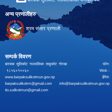
अन्य प्रणालीहरु
श्रम संसार प्रणाली
सम्पर्क विवरण
बारपाक सुलिकोट गाउपालिका ताकुकोट गोरखा फोन:
९८५६०१००६० Web :
www.barpaksulikotmun.gov.np
ईमेल:
barpaksulikotrm@gmail.com
info@barpaksulikotmun.gov.np
ito.sulikotmun@gmail.com